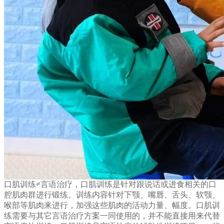
口肌训练≠言语治疗，口肌训练是针对跟说话或进食相关的口
腔肌肉群进行锻练。训练内容针对下颚、嘴唇、舌头、软颚、
喉部等肌肉来进行，加强这些肌肉的活动力量、幅度。口肌训
练需要与其它言语治疗方案一同使用的，并不能直接用来代替